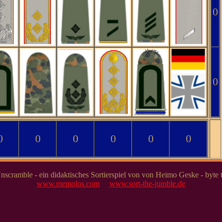
0
0
0
0
0
0
0
0
 Unscramble - ein didaktisches Sortierspiel von von Heimo Geske - byte 
www.memolos.com
www.sort-the-jumble.de