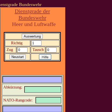
Dienstgrade Bundeswehr
Dienstgrade der
Bundeswehr
Heer und Luftwaffe
Richtig
Zug
Tausch
Abkürzung:
NATO-Rangcode: