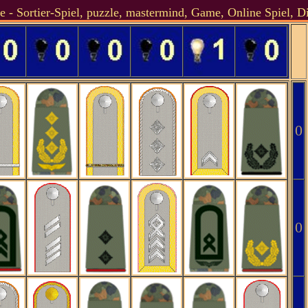
e - Sortier-Spiel, puzzle, mastermind, Game, Online Spiel, 
0
0