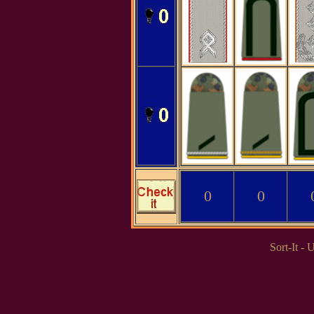
0
0
Sort-It -