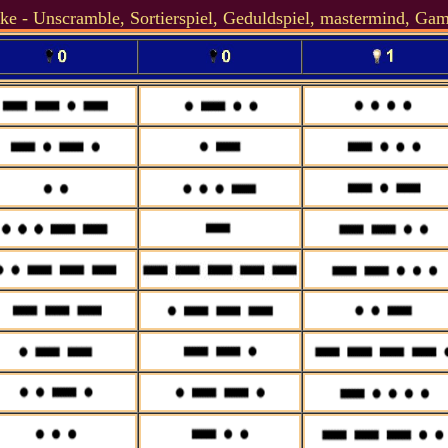
ke - Unscramble, Sortierspiel, Geduldspiel, mastermind, Ga