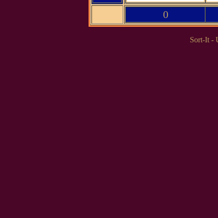
0
Sort-It -