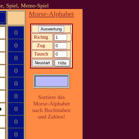
me, Spiel, Memo-Spiel
Morse-Alphabet
0
Richtig
0
Zug
Tausch
0
0
0
0
Sortiere das
Morse-Alphabet
0
nach Buchstaben
und Zahlen!
0
0