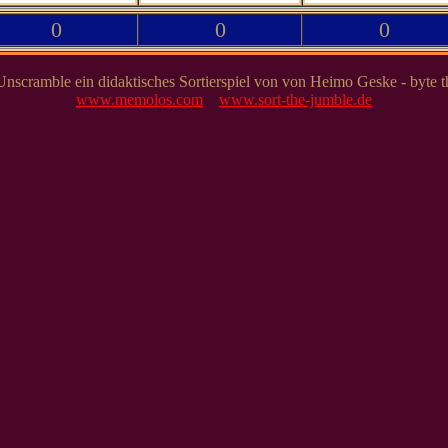
0
0
0
 Unscramble ein didaktisches Sortierspiel von von Heimo Geske - byte 
www.memolos.com
www.sort-the-jumble.de