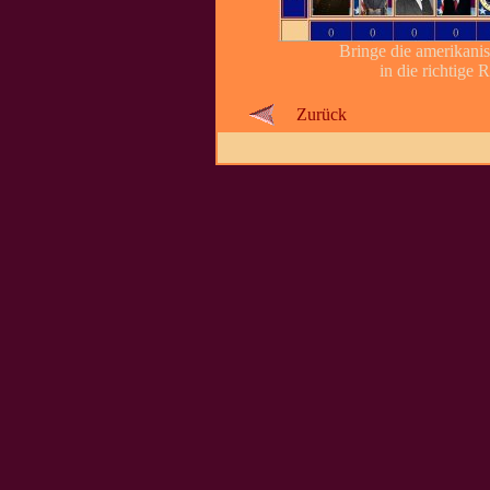
Bringe die amerikani
in die richtige 
Zurück