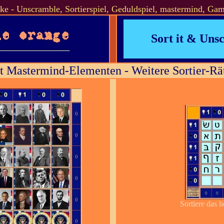
ke - Unscramble, Sortierspiel, Geduldspiel, mastermind, Ga
Sort it & Uns
it Mastermind-Elementen - Weitere Sortier-Rät
Sortiere das 