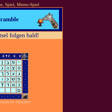
me, Spiel, Memo-Spiel
cramble
sel folgen bald!
hebräische Alphabet!